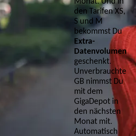
Monat. Und in
den Tarifen XS,
S und M
bekommst Du
Extra-
Datenvolumen
geschenkt.
Unverbrauchte
GB nimmst Du
mit dem
GigaDepot in
den nächsten
Monat mit.
Automatisch