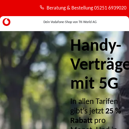
Beratung & Bestellung
05251 6939020
Dein Vodafone-Shop von
TK-World AG
Handy-
Verträg
mit 5G
In allen Tarifen
gibt's jetzt
25 %
Rabatt
pro